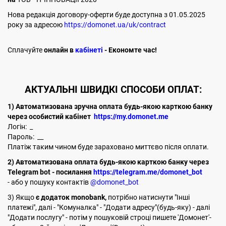
Нова редакція договору-оферти буде доступна з 01.05.2025
року за адресою
https://domonet.ua/uk/contract
Cплачуйте
онлайн в
кабінеті
- Економте час!
АКТУАЛЬНІ ШВИДКІ СПОСОБИ ОПЛАТ:
1) Автоматизована зручна оплата будь-якою карткою банку
через особистий кабінет
https://my.domonet.me
Логін: _
Пароль: __
Платіж таким чином буде зараховано миттєво після оплати.
2) Автоматизована оплата будь-якою карткою банку через
Telegram bot - посилання
https://telegram.me/domonet_bot
- або у пошуку контактів
@domonet_bot
3) Якщо
є додаток monobank,
потрібно натиснути "Інші
платежі", далі - "Комуналка" - "Додати адресу"(будь-яку) - далі
"Додати послугу" - потім у пошуковій строці пишете 'Домонет'-