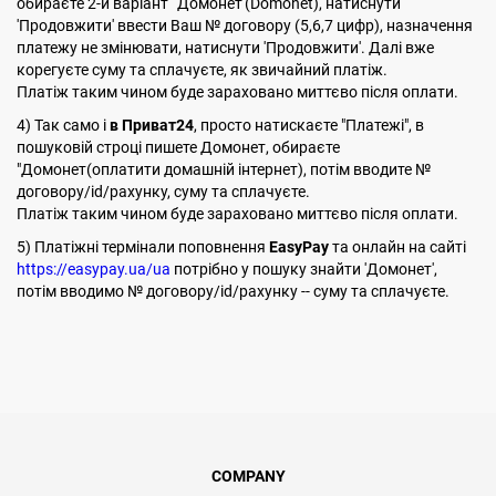
обираєте 2-й варіант 'Домонет'(Domonet), натиснути
'Продовжити' ввести Ваш № договору (5,6,7 цифр), назначення
платежу не змінювати, натиснути 'Продовжити'. Далі вже
корегуєте суму та сплачуєте, як звичайний платіж.
Платіж таким чином буде зараховано миттєво після оплати.
4) Так само і
в Приват24
, просто натискаєте "Платежі", в
пошуковій строці пишете Домонет, обираєте
"Домонет(оплатити домашній інтернет), потім вводите №
договору/id/рахунку, суму та сплачуєте.
Платіж таким чином буде зараховано миттєво після оплати.
5) Платіжні термінали поповнення
EasyPay
та онлайн на сайті
https://easypay.ua/ua
потрібно у пошуку знайти 'Домонет',
потім вводимо № договору/id/рахунку -- суму та сплачуєте.
COMPANY