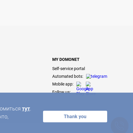
MY DOMONET
Self-service portal
Automated bots:
Mobile app:
Follow us:
акомиться
тут
.
что,
Thank you