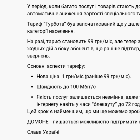
У період, коли багато послуг і товарів стают
автоматичне зниження вартості спеціального т
Тариф “Турбота” був започаткований ще у далек
категорії населення.
На разі, тариф становить 99 грн/міс, але тепер з
жодних дій з боку абонентів, що раніше підтв
звернень.
Основні аспекти тарифу:
Нова ціна: 1 грн/міс (раніше 99 грн/міс).
Швидкість до 100 Мбіт/с
Якість послуг залишається незмінна, адже 
інтернету навіть у часи “блекауту” до 72 го
Цей крок є найменшим, що ми ще можемо зроби
ДОМОНЕТ пишається можливістю підтримати сво
Слава Україні!