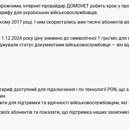
ь дорожчими, інтернет-провайдер ДОМОНЕТ робить крок у 
арифу для українських військовослужбовців.
ому 2017 році. І ним скористались вже тисячі абонентів вій
 1.12.2024 року ціну знижено до символічної 1 грн/міс для ка
ерджували статус документами військовослужбовця — він ві
тариф доступний для підключення і по технології PON, що з
дин
ти для підтримки та вдячності військовослужбовцям, які
їх абонентів та показати, що підтримка наших захисників