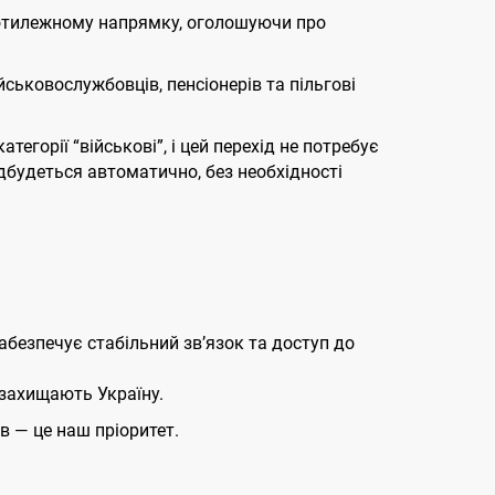
протилежному напрямку, оголошуючи про
ськовослужбовців, пенсіонерів та пільгові
тегорії “військові”, і цей перехід не потребує
дбудеться автоматично, без необхідності
абезпечує стабільний зв’язок та доступ до
 захищають Україну.
 — це наш пріоритет.