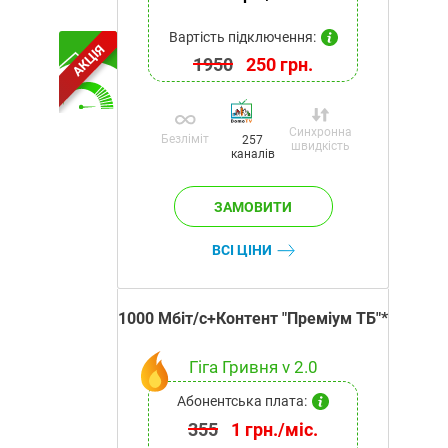
Вартість підключення:
АКЦІЯ
1950
250 грн.
Синхронна
Безліміт
257
швидкість
каналів
ВСІ ЦІНИ
1000 Мбіт/с+Контент "Преміум ТБ"*
Гіга Гривня v 2.0
Абонентська плата:
355
1 грн./міс.