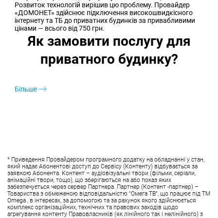
Розвиток технологій вирішив цю проблему. Провайдер
«ДОМОНЕТ» здійснює підключення високошвидкісного
інтернету та ТБ до приватних будинків за привабливими
цінами — всього від 750 грн.
Як замовити послугу для
приватного будинку?
Більше
* Приведення Провайдером програмного додатку на обладнанні у стан,
який надає Абонентові доступ до Сервісу (Контенту) відбувається за
заявкою Абонента. Контент – аудіовізуальні твори (фільми, серіали,
анімаційні твори, тощо), що зберігаються на або показ яких
забезпечується через сервер Партнера. Партнер (Контент -партнер) –
Товариства з обмеженою відповідальністю “Омега ТВ”, що працює під ТМ
Omega , в інтересах, за допомогою та за рахунок якого здійснюється
комплекс організаційних, технічних та правових заходів щодо
агрегування контенту Правовласників (як лінійного так і нелінійного) з