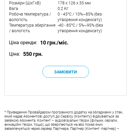
Розміри (ШxГxВ)
178 x 126 x 35 мм
Вага
0.2 Кг
Робоча температура /
0 - 45°C / 10%~85% (без
вологість
утворення конденсату)
Температура зберігання
-40 - 85°C / 5%~95% (без
/ вологість
утворення конденсату)
10 грн./міс.
Ціна оренди:
550 грн.
Ціна:
* Приведення Провайдером програмного додатку на обладнанні у стан,
який надає Абонентові доступ до Сервісу (Контенту) відбувається за
заявкою Абонента. Контент – аудіовізуальні твори (фільми, серіали,
анімаційні твори, тощо), що зберігаються на або показ яких
забезпечується через сервер Партнера. Партнер (Контент -партнер) –