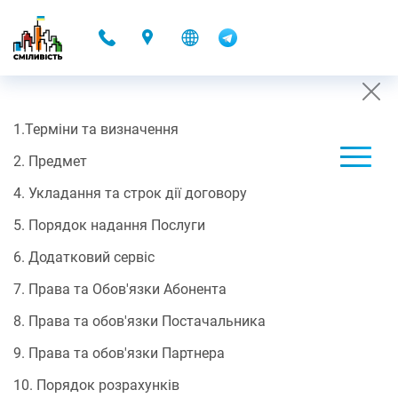
-
1.Терміни та визначення
ДОГОВІР-ОФЕРТИ
2. Предмет
07.10.2025 16:48
4. Укладання та строк дії договору
Договір-оферти
5. Порядок надання Послуги
ПУБЛІЧНИЙ ДОГОВІР
6. Додатковий сервіс
про надання електронних комунікаційних послуг доступу до
мережі Інтернет/ДОМОНЕТ
7. Права та Обов'язки Абонента
8. Права та обов'язки Постачальника
Цей договір є офіційною пропозицією (офертою) ТОВ "ІТ
9. Права та обов'язки Партнера
ІННОВАЦІЇ 2020" Постачальника, якого внесено до
Реєстр
постачальників електронних комунікаційних мереж та/або
10. Порядок розрахунків
послуг, дата реєстрації повідомлення в НКЕК 08.08.2022,