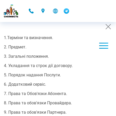
-
1.Терміни та визначення.
ДОГОВІР ОФЕРТИ З 23.12.2019 РОКУ
2. Предмет.
09.12.2021 17:43
3. Загальні положення.
ПУБЛІЧНИЙ ДОГОВІР
4. Укладання та строк дії договору.
про надання телекомунікаційних послуг доступу до мережі
5. Порядок надання Послуги.
Інтернет/ДОМОНЕТ
6. Додатковий сервіс.
7. Права та Обов'язки Абонента.
Цей договір є офіційною пропозицією (офертою) ТОВ “Анлімітед
Телеком” – Провайдера, якого внесено до реєстру операторів/
8. Права та обов'язки Провайдера.
провайдерів телекомунікацій за рішенням НКРЗІ № 305 від
08.07.2010 р., адресованою будь-якій фізичній особі у
9. Права та обов'язки Партнера.
відповідності зі статтею 633 Цивільного кодексу України,