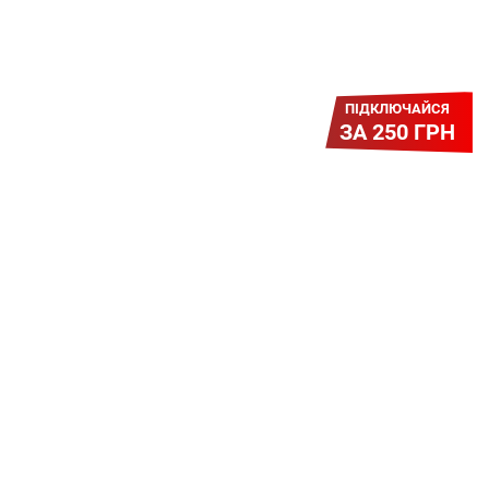
ПІДКЛЮЧАЙСЯ
ЗА 250 ГРН
Легкий Старт
Легендарне підключення за
зниженою вартістю повертається.
Без додаткових передплат.
Пропозиція обмежена - поспішай