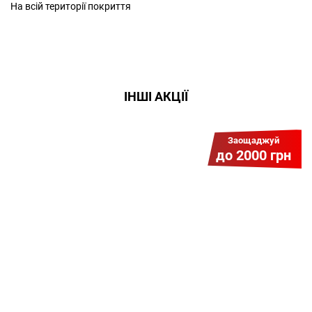
На всій території покриття
ІНШІ АКЦІЇ
Заощаджуй
до 2000 грн
Гіга Гривня v 2.0
Мабуть, це наша наймасштабніша
акція для нових підключень!
Платіть разово за підключення, і
користуйтесь Гігабітом всього за 1
грн/міс УВЕСЬ цей рік до 01.01.2027
року!