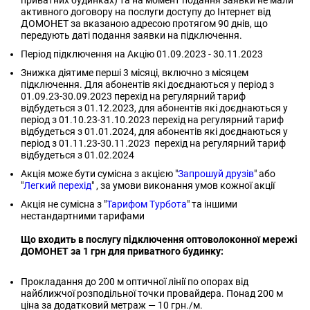
приватних будинках) та на момент подання заявки не мали
активного договору на послуги доступу до Інтернет від
ДОМОНЕТ за вказаною адресою протягом 90 днів, що
передують даті подання заявки на підключення.
Період підключення на Акцію 01.09.2023 - 30.11.2023
Знижка діятиме перші 3 місяці, включно з місяцем
підключення. Для абонентів які доєднаються у період з
01.09.23-30.09.2023 перехід на регулярний тариф
відбудеться з 01.12.2023, для абонентів які доєднаються у
період з 01.10.23-31.10.2023 перехід на регулярний тариф
відбудеться з 01.01.2024, для абонентів які доєднаються у
період з 01.11.23-30.11.2023 перехід на регулярний тариф
відбудеться з 01.02.2024
Акція може бути сумісна з акцією "
Запрошуй друзів
" або
"
Легкий перехід
" , за умови виконання умов кожної акції
Акція не сумісна з "
Тарифом Турбота
" та іншими
нестандартними тарифами
Що входить в послугу підключення оптоволоконної мережі
ДОМОНЕТ за 1 грн для приватного будинку:
Прокладання до 200 м оптичної лінії по опорах від
найближчої розподільної точки провайдера. Понад 200 м
ціна за додатковий метраж — 10 грн./м.