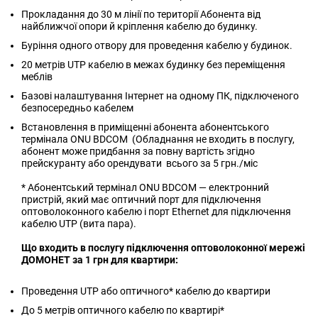
Прокладання до 30 м лінії по території Абонента від
найближчої опори й кріплення кабелю до будинку.
Буріння одного отвору для проведення кабелю у будинок.
20 метрів UTP кабелю в межах будинку без переміщення
меблів
Базові налаштування Інтернет на одному ПК, підключеного
безпосередньо кабелем
Встановлення в приміщенні абонента абонентського
термінала ONU BDCOM (Обладнання не входить в послугу,
абонент може придбання за повну вартість згідно
прейскуранту або орендувати всього за 5 грн./міс
* Абонентський термінал ONU BDCOM — електронний
пристрій, який має оптичний порт для підключення
оптоволоконного кабелю і порт Ethernet для підключення
кабелю UTP (вита пара).
Що входить в послугу підключення оптоволоконної мережі
ДОМОНЕТ за 1 грн для квартири:
Проведення UTP або оптичного* кабелю до квартири
До 5 метрів оптичного кабелю по квартирі*