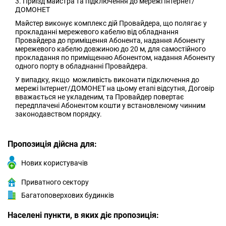
3. Приїзд майстра та підключення до мережі Інтернет/
ДОМОНЕТ
Майстер виконує комплекс дій Провайдера, що полягає у
прокладанні мережевого кабелю від обладнання
Провайдера до приміщення Абонента, надання Абоненту
мережевого кабелю довжиною до 20 м, для самостійного
прокладання по приміщенню Абонентом, надання Абоненту
одного порту в обладнанні Провайдера.
У випадку, якщо можливість виконати підключення до
мережі Інтернет/ДОМОНЕТ на цьому етапі відсутня, Договір
вважається не укладеним, та Провайдер повертає
передплачені Абонентом кошти у встановленому чинним
законодавством порядку.
Пропозиція дійсна для:
Нових користувачів
Приватного сектору
Багатоповерхових будинків
Населені пункти, в яких діє пропозиція: