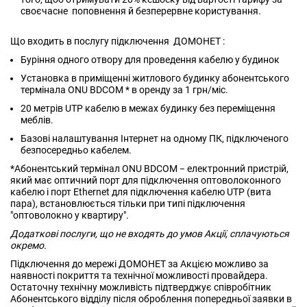
своєчасне поповнення й безперервне користування.
Що входить в послугу підключення ДОМОНЕТ :
Буріння одного отвору для проведення кабелю у будинок
Установка в приміщенні житлового будинку абонентського
термінала ONU BDCOM * в оренду за 1 грн/міс.
20 метрів UTP кабелю в межах будинку без переміщення
меблів.
Базові налаштування Інтернет на одному ПК, підключеного
безпосередньо кабелем.
*Абонентський термінал ONU BDCOM − електронний пристрій,
який має оптичний порт для підключення оптоволоконного
кабелю і порт Ethernet для підключення кабелю UTP (вита
пара), встановлюється тільки при типі підключення
"оптоволокно у квартиру".
Додаткові послуги, що не входять до умов Акції, сплачуються
окремо.
Підключення до мережі ДОМОНЕТ за Акцією можливо за
наявності покриття та технічної можливості провайдера.
Остаточну технічну можливість підтверджує співробітник
Абонентського відділу після оброблення попередньої заявки в