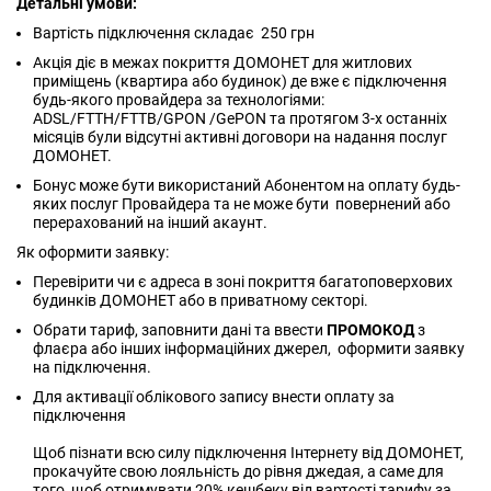
Детальні умови:
Вартість підключення складає 250 грн
Акція діє в межах покриття ДОМОНЕТ для житлових
приміщень (квартира або будинок) де вже є підключення
будь-якого провайдера за технологіями:
ADSL/FTTH/FTTB/GPON /GePON та протягом 3-х останніх
місяців були відсутні активні договори на надання послуг
ДОМОНЕТ.
Бонус може бути використаний Абонентом на оплату будь-
яких послуг Провайдера та не може бути повернений або
перерахований на інший акаунт.
Як оформити заявку:
Перевірити чи є адреса в зоні покриття багатоповерхових
будинків ДОМОНЕТ або в приватному секторі.
Обрати тариф, заповнити дані та ввести
ПРОМОКОД
з
флаєра або інших інформаційних джерел, оформити заявку
на підключення.
Для активації облікового запису внести оплату за
підключення
Щоб пізнати всю силу підключення Інтернету від ДОМОНЕТ,
прокачуйте свою лояльність до рівня джедая, а саме для
того, щоб отримувати 20% кешбеку від вартості тарифу за