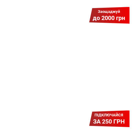
Заощаджуй
до 2000 грн
Гіга Гривня v 2.0
Мабуть, це наша наймасштабніша
акція для нових підключень!
Платіть разово за підключення, і
користуйтесь Гігабітом всього за 1
грн/міс УВЕСЬ цей рік до 01.01.2027
року!
ПІДКЛЮЧАЙСЯ
ЗА 250 ГРН