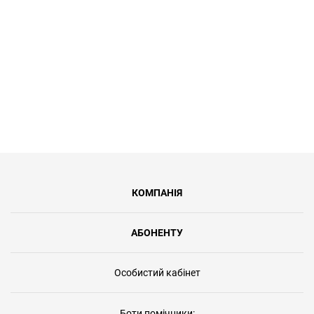
100 Мбіт/с, синхронну передачу
даних та безлімітний доступ.
КОМПАНІЯ
АБОНЕНТУ
Особистий кабінет
Боти помічники: