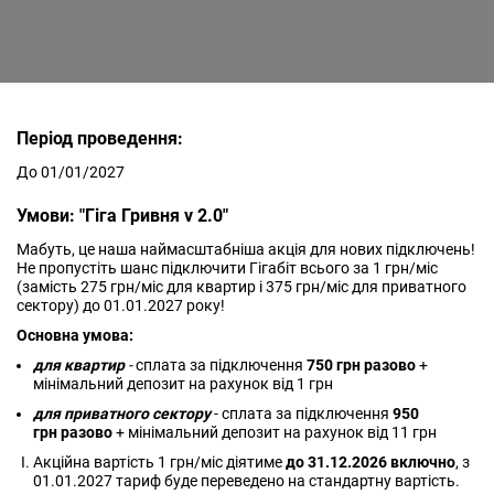
Період проведення:
До 01/01/2027
Умови: "Гіга Гривня v 2.0"
Мабуть, це наша наймасштабніша акція для нових підключень!
Не пропустіть шанс підключити Гігабіт всього за 1 грн/міс
(замість 275 грн/міс для квартир і 375 грн/міс для приватного
сектору) до 01.01.2027 року!
Основна умова:
для квартир
-
сплата за підключення
750 грн разово
+
мінімальний депозит на рахунок від 1 грн
для приватного сектору
- сплата за підключення
950
грн разово
+ мінімальний депозит на рахунок від 11 грн
Акційна вартість 1 грн/міс діятиме
до 31.12.2026 включно
, з
01.01.2027 тариф буде переведено на стандартну вартість.