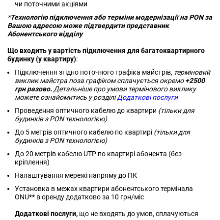
чи поточними акціями
*Технологію підключення або терміни модернізації на PON за
Вашою адресою може підтвердити представник
Абонентського відділу
Що входить у вартість підключення для багатоквартирного
будинку (у квартиру)
​​​​​​:
Підключення згідно поточного графіка майстрів,
терміновий
виклик майстра поза графіком сплачується окремо
+2500
грн разово.
Детальніше про умови термінового виклику
можете ознайомитись у розділі
Додаткові послуги
Проведення оптичного кабелю до квартири
(тільки для
будинків з PON технологією)
До 5 метрів оптичного кабелю по квартирі
(тільки для
будинків з PON технологією)
До 20 метрів кабелю UTP по квартирі абонента (без
кріплення)
Налаштування мережі напряму до ПК
Установка в межах квартири абонентського термінала
ONU** в оренду додатково за 10 грн/міс
Додаткові послуги,
що не входять до умов, сплачуються