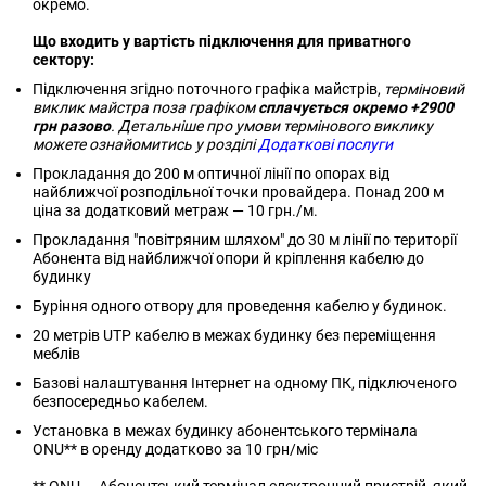
окремо.
Що входить у вартість підключення для приватного
сектору:
Підключення згідно поточного графіка майстрів,
терміновий
виклик майстра поза графіком
сплачується окремо +2900
грн разово
. Детальніше про умови термінового виклику
можете ознайомитись у розділі
Додаткові послуги
Прокладання до 200 м оптичної лінії по опорах від
найближчої розподільної точки провайдера. Понад 200 м
ціна за додатковий метраж — 10 грн./м.
Прокладання "повітряним шляхом" до 30 м лінії по території
Абонента від найближчої опори й кріплення кабелю до
будинку
Буріння одного отвору для проведення кабелю у будинок.
20 метрів UTP кабелю в межах будинку без переміщення
меблів
Базові налаштування Інтернет на одному ПК, підключеного
безпосередньо кабелем.
Установка в межах будинку абонентського термінала
ONU** в оренду додатково за 10 грн/міс