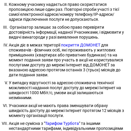
Кожному учаснику надається право скористатися
пропозицією лише один раз. Повторні спроби участі з тієї
самої електронної адреси/номеру телефону/IP-адреси/
адреси підключення послуги не допускаються.
Організатор залишає за собою право перевіряти
достовірність інформації, наданої Учасниками, і відмовити у
видачі винагороди у разі виявлення порушень.
Акція діє в межах території
покриття ДОМОНЕТ
для
споживачів - фізичних осіб, які проживають у житлових
приміщеннях (квартирах або приватних будинках) та на
момент подання заяви про участь в акції не користувалися
послугами доступу до мережі Інтернет від ДОМОНЕТ за
вказаною адресою протягом останніх 3 (трьох) місяців до
дати подання заяви.
У випадку відсутності за адресою споживача технічної
можливості надання послуг доступу до мережі Інтернет на
швидкості 1000 Мбіт/с, умови акції залишаються
незмінними.
Учасники акції не мають права зменшувати обрану
швидкість доступу до мережі Інтернет протягом 12 місяців з
моменту організації послуги.
Акція не сумісна з "
Тарифом Турбота
" та іншими
нестандартними тарифами, індивідуальними пропозиціями