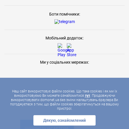
Боти помічники:
Мобільний додаток:
Ми у соціальних мережах:
Наш сайт використовує файли cookies. Що таке cookies і як ми їх
використовуємо Ви можете ознайомитися
тут
. Продовжуючи
використовувати domonet.ua без зміни налаштувань браузера Ви
2026 © ДОМОНЕТ, УСІ ПРАВА ЗАХИЩЕНІ
погоджуєтеся з тим, що файли cookies зберігатимуться на вашому
пристрої.
Дякую, ознайомлений