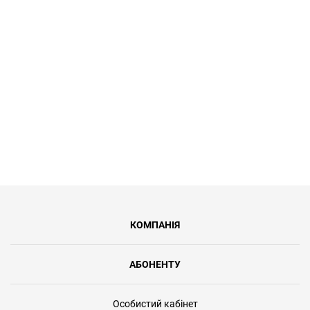
тариф Турботу до 100 Мбіт/с за 149
грн/міс. Це 39% відсотків знижки від
регулярної вартості послуг.
КОМПАНІЯ
АБОНЕНТУ
Особистий кабінет