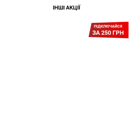
ІНШІ АКЦІЇ
ПІДКЛЮЧАЙСЯ
ЗА 250 ГРН
Легкий Старт
Легендарне підключення за
зниженою вартістю повертається.
Без додаткових передплат.
Пропозиція обмежена - поспішай