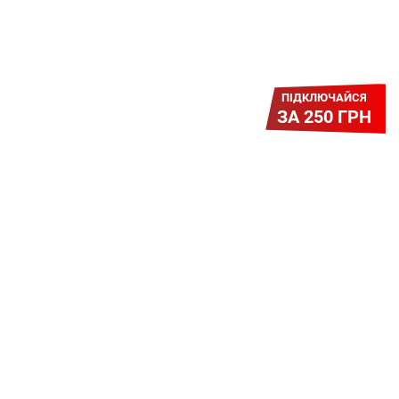
ПІДКЛЮЧАЙСЯ
ЗА 250 ГРН
Легкий Старт
Легендарне підключення за
зниженою вартістю повертається.
Без додаткових передплат.
Пропозиція обмежена - поспішай