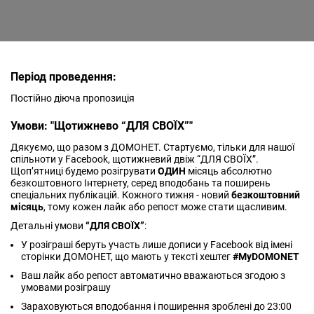
Період проведення:
Постійно діюча пропозиція
Умови: "Щотижнево “ДЛЯ СВОЇХ”"
Дякуємо, що разом з ДОМОНЕТ. Стартуємо, тільки для нашої
спільноти у Facebook, щотижневий двіж “ДЛЯ СВОЇХ”.
Щоп’ятниці будемо розігрувати
ОДИН
місяць абсолютно
безкоштовного Інтернету, серед вподобань та поширень
спеціальних публікацій. Кожного тижня - новий
безкоштовний
місяць
, тому кожен лайк або репост може стати щасливим.
Детальні умови
“ДЛЯ СВОЇХ”
:
У розіграші беруть участь лише дописи у Facebook від імені
сторінки ДОМОНЕТ, що мають у тексті хештег
#MyDOMONET
Ваш лайк або репост автоматично вважаються згодою з
умовами розіграшу
Зараховуються вподобання і поширення зроблені до 23:00