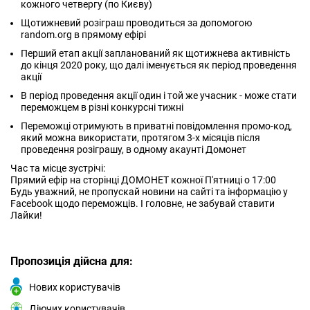
кожного четвергу (по Києву)
Щотижневий розіграш проводиться за допомогою
random.org в прямому ефірі
Перший етап акції запланований як щотижнева активність
до кінця 2020 року, що далі іменується як період проведення
акції
В період проведення акції один і той же учасник - може стати
переможцем в різні конкурсні тижні
Переможці отримують в приватні повідомлення промо-код,
який можна використати, протягом 3-х місяців після
проведення розіграшу, в одному акаунті Домонет
Час та місце зустрічі:
Прямий ефір на сторінці ДОМОНЕТ кожної П'ятниці о 17:00
Будь уважний, не пропускай новини на сайті та інформацію у
Facebook щодо переможців. І головне, не забувай ставити
Лайки!
Пропозиція дійсна для:
Нових користувачів
Діючих користувачів