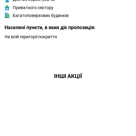
Приватного сектору
Багатоповерхових будинків
Населені пункти, в яких діє пропозиція:
На всій території покриття
ІНШІ АКЦІЇ
Даруємо УСІМ додаткові
місяці Інтернету!
Бажаєш заощадити та отримати
знижку? Оплати домашній Інтернет