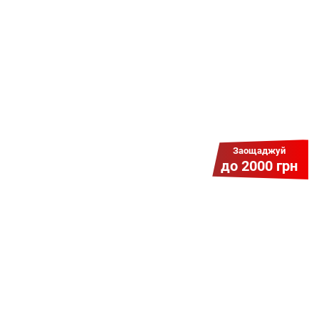
наперед. Ми подаруємо тобі
додаткові місяці.
Заощаджуй
до 2000 грн
Гіга Гривня v 2.0
Мабуть, це наша наймасштабніша
акція для нових підключень!
Платіть разово за підключення, і
користуйтесь Гігабітом всього за 1
грн/міс УВЕСЬ цей рік до 01.01.2027
року!