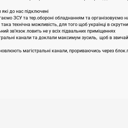
які до нас підключені
гаємо ЗСУ та тер.обороні обладнанням та організовуємо на
 є така технічна можливість, для того щоб українці в скрутн
ьний зв’язок ловить не у всіх підвальних приміщеннях
стральні канали та доклали максимум зусиль, щоб в звича
новлюють магістральні канали, прориваючись через блок.по