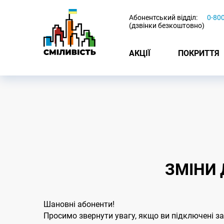
-
Абонентський відділ:
0-80
(дзвінки безкоштовно)
АКЦІЇ
ПОКРИТТЯ
ЗМIНИ 
Шановнi абоненти!
Просимо звернути увагу, якщо ви пiдключенi за