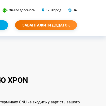
On-line допомога
Вишгород
UA
ЗАВАНТАЖИТИ ДОДАТОК
ЄЮ XPON
 терміналу ONU не входить у вартiсть вашого