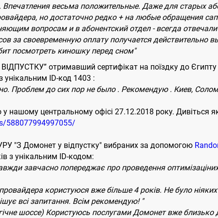
м. Впечатления весьма положительные. Даже для старых аб
ровайдера, но достаточно редко + на любые обращения сап
ющим вопросам и в абонентский отдел - всегда отвечали 
сов за своевременную оплату получается действительно вы
бит посмотреть киношку перед сном"
ІДПУСТКУ” отримавший сертифікат на поїздку до Єгипту у
з унікальним ID-код 1403 :
. Проблем до сих пор не было . Рекомендую . Киев, Солом
 нашому центральному офісі 27.12.2018 року. Дивіться як 
os/588077994997055/
РУ "З Домонет у відпустку" вибраних за допомогою
Rando
ів з унікальним ID-кодом:
вжди завчасно попереджає про проведення оптимізаціних р
 провайдера користуюся вже більше 4 років. Не було ніяких
ішує всі запитання. Всім рекомендую! "
атегічне шоссе) Користуюсь послугами Домонет вже близько д