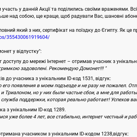
 участь у данній Акції та поділились своїми враженями. 
ше над собою, ще краще, щоб радувати Вас, шановні абоненти
овний який з них, сертифікат на поїздку до Єгипту. Як це п
eos/355430061919604/
нет у відпустку":
 доступу до мережі Інтернет – отримав учасник з унікальн
дтримкою задоволені. Рекомендую Домонет!!! "
ів до учасника з унікальним ID-код 1531, відгук:
его появления в моем подъезде и не разу не пожалел. Отл
и Триалоном, но у них были частые сбои, а мне для работ
служба поддержки, которая реально работает! Успехов ва
ка з унікальним ID-код 1289.
ся уже более 4 лет, все стабильно, интернет честный и ра
тримана учасником з унікальним ID-кодом 1238,відгук: