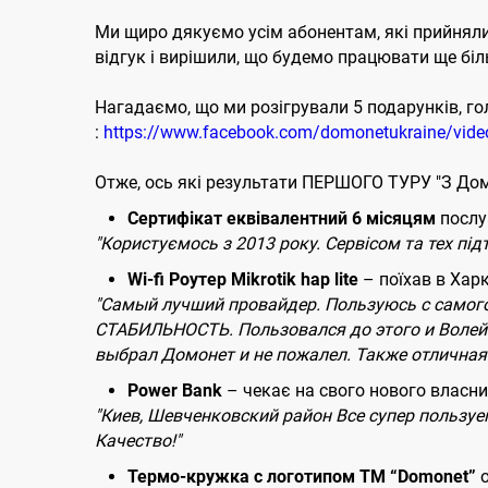
Ми щиро дякуємо усім абонентам, які прийняли
відгук і вирішили, що будемо працювати ще біль
Нагадаємо, що ми розігрували 5 подарунків, гол
:
https://www.facebook.com/domonetukraine/vid
Отже, ось які результати ПЕРШОГО ТУРУ "З Домо
Сертифікат еквівалентний 6 місяцям
послуг
"Користуємось з 2013 року. Сервісом та тех пі
Wi-fi Роутер Mikrotik hap lite
– поїхав в Харк
"Самый лучший провайдер. Пользуюсь с самого 
СТАБИЛЬНОСТЬ. Пользовался до этого и Волей 
выбрал Домонет и не пожалел. Также отличная 
Power Bank
– чекає на свого нового власни
"Киев, Шевченковский район Все супер пользуем
Качество!"
Термо-кружка с логотипом ТМ “Domonet”
о