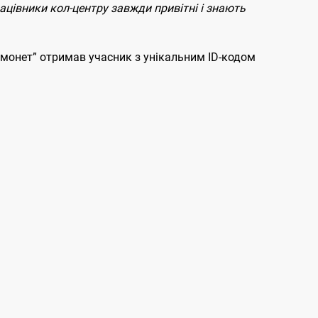
рацівники кол-центру завжди привітні і знають
Домонет” отримав учасник з унікальним ID-кодом