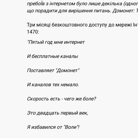
пребоЇв з інтернетом було лише декілька (одно
що порадити для вирішення питань. Домонет: Т
Три місяці безкоштовного доступу до мережі Ін
1470:
"Пятый год мне интернет
И бесплатные каналы
Поставляет "Домонет"
И каналов тех немало.
Скорость есть - чего же боле?
Это двадцать первый век,
Я избавился от "Воли"!