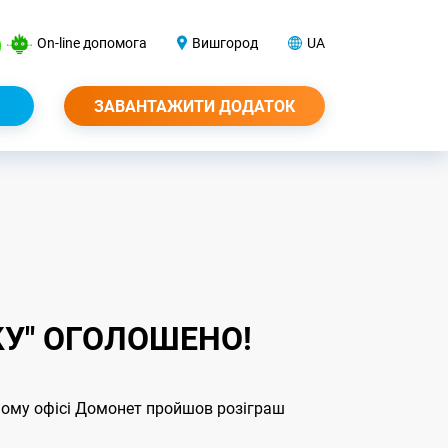
On-line допомога
Вишгород
UA
ЗАВАНТАЖИТИ ДОДАТОК
КУ" ОГОЛОШЕНО!
вному офісі Домонет пройшов розіграш