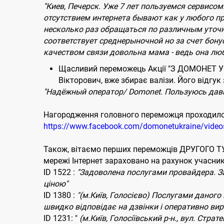
"Киев, Печерск. Уже 7 лет пользуемся сервисо
отсутствием интернета бывают как у любого п
несколько раз обращаться по различным уточня
соответствует среднерыночной но за счет бону
качеством связи довольна мама - ведь она лю
Щасливий переможець Акції "З ДОМОНЕТ У В
Вікторович, вже збирає валізи. Його відгук 
"Надёжный оператор/ Domonet. Пользуюсь давно
Нагородження головного переможця проходило у
https://www.facebook.com/domonetukraine/vide
Також, вітаємо перших переможців ДРУГОГО ТУ
мережі Інтернет зараховано на рахунок учасник
ID 1522 :
"Задоволена послугами провайдера. За
ціною"
ID 1380 :
"(м.Київ, Голосієво) Послугами даного
швидко відповідає на дзвінки і оперативно вир
ID 1231: "
(м.Київ, Голосіївський р-н., вул. Стр